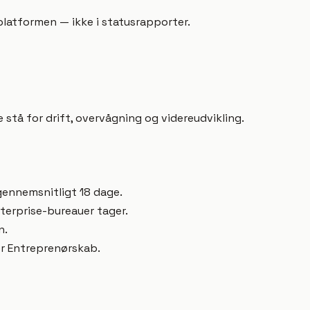
platformen — ikke i statusrapporter.
 stå for drift, overvågning og videreudvikling.
gennemsnitligt 18 dage.
nterprise-bureauer tager.
n.
r Entreprenørskab.