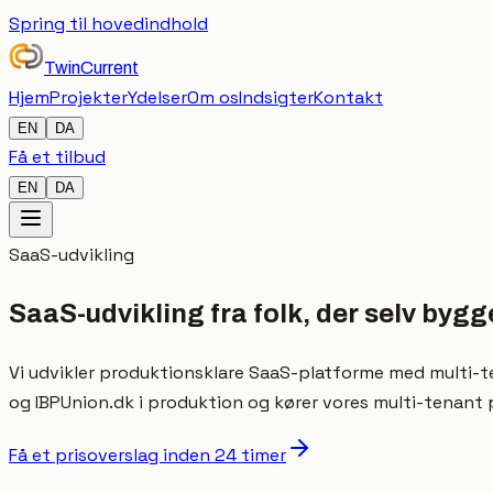
Spring til hovedindhold
TwinCurrent
Hjem
Projekter
Ydelser
Om os
Indsigter
Kontakt
EN
DA
Få et tilbud
EN
DA
SaaS-udvikling
SaaS-udvikling fra folk, der selv byg
Vi udvikler produktionsklare SaaS-platforme med multi-te
og IBPUnion.dk i produktion og kører vores multi-tenant p
Få et prisoverslag inden 24 timer