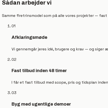
Sådan arbejder vi
Samme firetrinsmodel som på alle vores projekter — fast t
0
1
Afklaringsmøde
Vi gennemgår jeres idé, brugere og krav — og siger æ
0
2
Fast tilbud inden 48 timer
I får et fast tilbud med scope, pris og tidsplan inde
0
3
Byg med ugentlige demoer