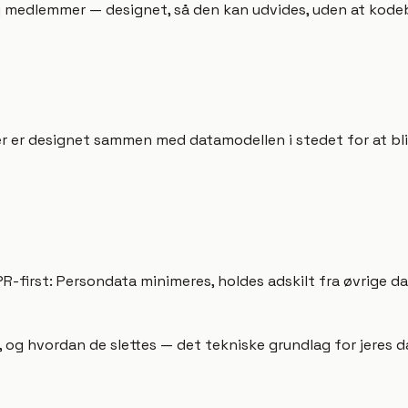
og medlemmer — designet, så den kan udvides, uden at kode
er er designet sammen med datamodellen i stedet for at bli
-first: Persondata minimeres, holdes adskilt fra øvrige da
 og hvordan de slettes — det tekniske grundlag for jeres da